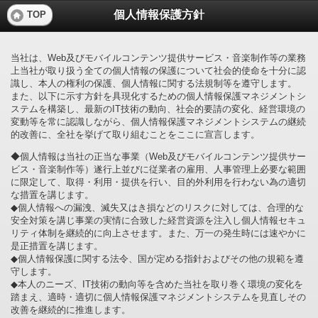
個人情報保護方針
TOP
当社は、Web及びモバイルコンテンツ提供サービス・音楽制作等の業務
上当社が取り扱う全ての個人情報の保護について社会的使命を十分に認
識し、本人の権利の保護、個人情報に関する法規制等を遵守します。
また、以下に示す方針を具現化するための個人情報保護マネジメントシ
ステムを構築し、最新のIT技術の動向、社会的要請の変化、経営環境の
変動等を常に認識しながら、個人情報保護マネジメントシステムの継続
的改善に、全社を挙げて取り組むことをここに宣言します。
◆個人情報は当社の正当な事業（Web及びモバイルコンテンツ提供サー
ビス・音楽制作等）遂行上並びに従業者の雇用、人事管理上必要な範囲
に限定して、取得・利用・提供を行い、目的外利用を行わない為の適切
な措置を講じます。
◆個人情報への漏洩、滅失又はき損などのリスクに対しては、合理的な
安全対策を講じ事業の実情に合致した経営資源を注入し個人情報セキュ
リティ体制を継続的に向上させます。また、万一の発生時には速やかに
是正措置を講じます。
◆個人情報保護に関する法令、国が定める指針およびその他の規範を遵
守します。
◆本人のニーズ、IT技術の動向等を含めた当社を取り巻く環境の変化を
踏まえ、適時・適切に個人情報保護マネジメントシステムを見直しその
改善を継続的に推進します。